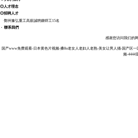
◎
人才理念
◎
招聘人才
·
鄭州豫弘重工高薪誠聘鉚焊工15名
·
聯系我們
感谢您访问我们的
国产www免费观看-日本黄色片视频-搡8o老女人老妇人老熟-美女让男人捅-国产区一
频-44