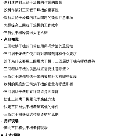
·
進料速度對三筒干燥機的作業的影響
·
投料作業對三回程干燥機的重要性
·
緩解滾筒干燥機的堵塞問題的幾個注意事項
·
怎樣提高三回程干燥機的工作效率
·
三筒烘干機噪音過大怎么辦
·
產品知識
·
三回程烘干機的日常使用與潤滑油的重要性
·
三回層干燥機在使用時對潤滑劑都有什么要求
·
沙子為什么要用三回層烘干機，三回層烘干機有哪些優勢
·
三回程烘干機的供熱裝置需要注意哪些？
·
三筒烘干設備對烘干業的發展壯大有哪些意義
·
物料的濕度對三筒烘干機的產量有哪些影響
·
三回層烘干機用直線篩還是圓筒篩
·
防止三筒烘干機電化學腐蝕方法
·
決定三回層烘干機產量高低的條件
·
三筒烘干機熱源選擇應遵循的原則
·
用戶現場
·
湖北三回程烘干機發貨現場
■ 人才招聘