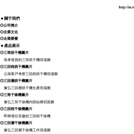
http://m
■ 關于我們
◎
公司簡介
◎
企業文化
◎
企業榮譽
■ 產品展示
◎
三筒烘干機圖片
·
裝車發貨的三筒烘干機現場圖
◎
三回程烘干機圖片
·
云南客戶考察三回程烘干機現場圖
◎
三回層烘干機圖片
·
豫弘三回層烘干機生產現場圖
◎
三筒干燥機圖片
·
豫弘三筒干燥機內部結構切面圖
◎
三回程干燥機圖片
·
即將發往安徽的三回程干燥機
◎
三回層干燥機圖片
·
豫弘三回層干燥機工作現場圖