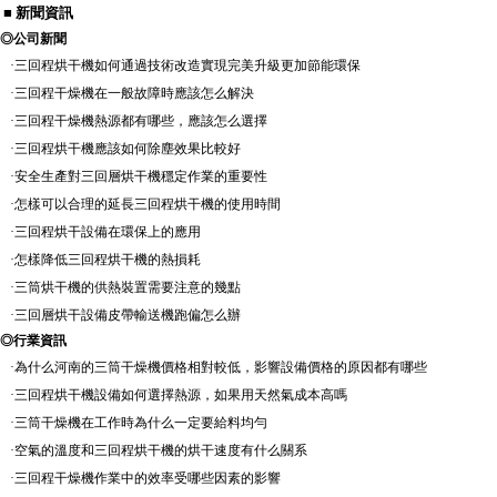
■ 新聞資訊
◎
公司新聞
·
三回程烘干機如何通過技術改造實現完美升級更加節能環保
·
三回程干燥機在一般故障時應該怎么解決
·
三回程干燥機熱源都有哪些，應該怎么選擇
·
三回程烘干機應該如何除塵效果比較好
·
安全生產對三回層烘干機穩定作業的重要性
·
怎樣可以合理的延長三回程烘干機的使用時間
·
三回程烘干設備在環保上的應用
·
怎樣降低三回程烘干機的熱損耗
·
三筒烘干機的供熱裝置需要注意的幾點
·
三回層烘干設備皮帶輸送機跑偏怎么辦
◎
行業資訊
·
為什么河南的三筒干燥機價格相對較低，影響設備價格的原因都有哪些
·
三回程烘干機設備如何選擇熱源，如果用天然氣成本高嗎
·
三筒干燥機在工作時為什么一定要給料均勻
·
空氣的溫度和三回程烘干機的烘干速度有什么關系
·
三回程干燥機作業中的效率受哪些因素的影響